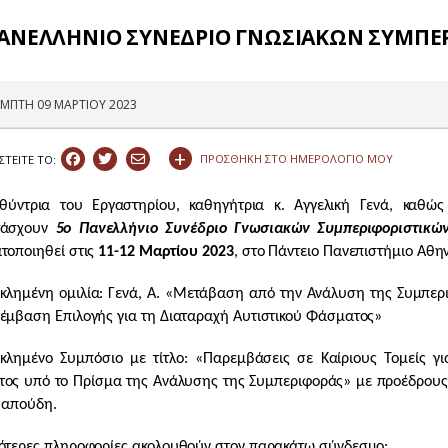
ΠΑΝΕΛΛΗΝΙΟ ΣΥΝΕΔΡΙΟ ΓΝΩΣΙΑΚΩΝ ΣΥΜΠΕ
ΜΠΤΗ 09 ΜΑΡΤΙΟΥ 2023
+
ΠΡΟΣΘΗΚΗ ΣΤΟ ΗΜΕΡΟΛΟΓΙΟ ΜΟΥ
ΣΤEIΤΕ ΤΟ:
θύντρια του Εργαστηρίου, καθηγήτρια κ. Αγγελική Γενά, καθώς
τάσχουν
5ο Πανελλήνιο Συνέδριο Γνωσιακών Συμπεριφοριστικώ
τοποιηθεί στις
11-12 Μαρτίου 2023
, στο Πάντειο Πανεπιστήμιο Αθη
κλημένη ομιλία: Γενά, Α. «Μετάβαση από την Ανάλυση της Συμπε
έμβαση Επιλογής για τη Διαταραχή Αυτιστικού Φάσματος»
κλημένο Συμπόσιο με τίτλο: «Παρεμβάσεις σε Καίριους Τομείς γ
ος υπό το Πρίσμα της Ανάλυσης της Συμπεριφοράς» με προέδρους τη
 Παπούδη.
ότερες πληροφορίες ακολουθούν στον παρακάτω σύνδεσμο: