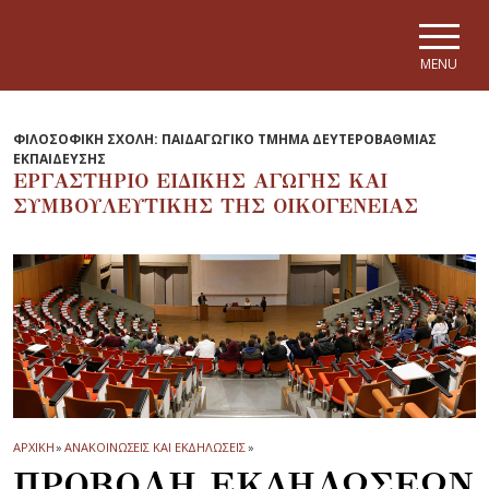
Skip to main navigation
Skip to main content
Skip to page footer
MENU
ΦΙΛΟΣΟΦΙΚΗ ΣΧΟΛΗ: ΠΑΙΔΑΓΩΓΙΚΟ ΤΜΗΜΑ ΔΕΥΤΕΡΟΒΑΘΜΙΑΣ
ΕΚΠΑΙΔΕΥΣΗΣ
ΕΡΓΑΣΤΗΡΙΟ ΕΙΔΙΚΗΣ ΑΓΩΓΗΣ ΚΑΙ
ΣΥΜΒΟΥΛΕΥΤΙΚΗΣ ΤΗΣ ΟΙΚΟΓΕΝΕΙΑΣ
ΑΡΧΙΚΗ
»
ΑΝΑΚΟΙΝΩΣΕΙΣ ΚΑΙ ΕΚΔΗΛΩΣΕΙΣ
»
ΠΡΟΒΟΛΗ ΕΚΔΗΛΩΣΕΩΝ