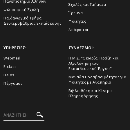
Πανεπιστήμιο Αθηνών
Σχολές και Τμήματα
Φιλοσοφική Σχολή
Έρευνα
Παιδαγωγικό Τμήμα
Φοιτητές
Δευτεροβάθμιας Εκπαίδευσης
Απόφοιτοι
ΥΠΗΡΕΣΙΕΣ:
ΣΥΝΔΕΣΜΟΙ:
Webmail
Π.Μ.Σ. "Θεωρία, Πράξη και
Αξιολόγηση του
E-class
Εκπαιδευτικού Έργου"
Delos
Μονάδα Προσβασιμότητας για
Φοιτητές με Αναπηρία
Πέργαμος
Βιβλιοθήκη και Κέντρο
Πληροφόρησης