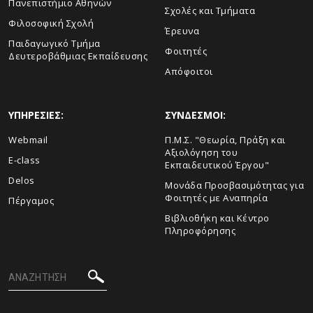
Πανεπιστήμιο Αθηνών
Σχολές και Τμήματα
Φιλοσοφική Σχολή
Έρευνα
Παιδαγωγικό Τμήμα
Φοιτητές
Δευτεροβάθμιας Εκπαίδευσης
Απόφοιτοι
ΥΠΗΡΕΣΙΕΣ:
ΣΥΝΔΕΣΜΟΙ:
Webmail
Π.Μ.Σ. "Θεωρία, Πράξη και
Αξιολόγηση του
E-class
Εκπαιδευτικού Έργου"
Delos
Μονάδα Προσβασιμότητας για
Φοιτητές με Αναπηρία
Πέργαμος
Βιβλιοθήκη και Κέντρο
Πληροφόρησης